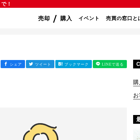
」で！
/
売却
購入
イベント
売買の窓口と
購
お