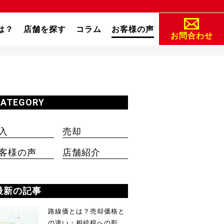
は？
店舗を探す
コラム
お客様の声
お問合わせ
CATEGORY
入
売却
客様の声
店舗紹介
最新の記事
路線価とは？売却価格と
の違い・相続税への影...