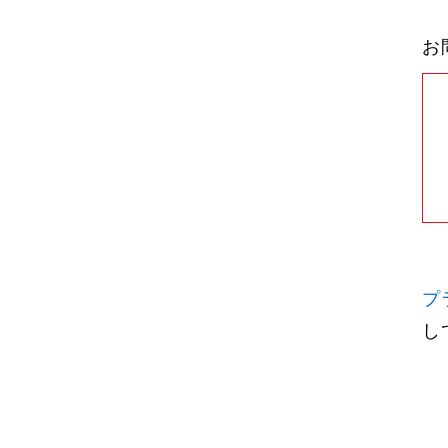
お
プ
し