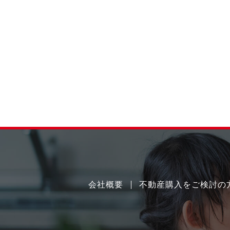
会社概要
不動産購入をご検討の
売
購
店
却
入
舗