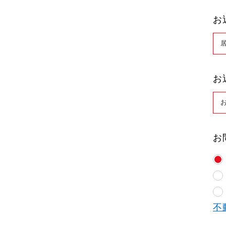
お
お
お
不