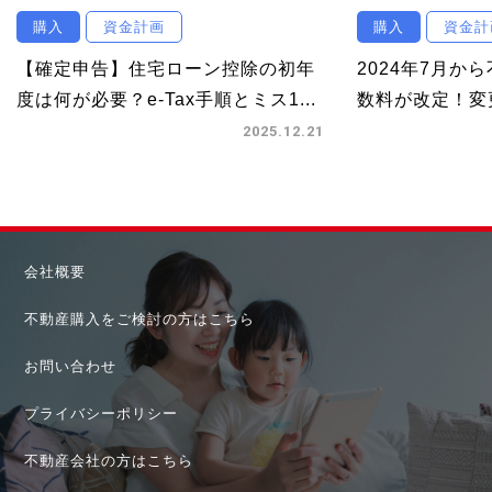
購入
資金計画
購入
資金計
【確定申告】住宅ローン控除の初年
2024年7月か
度は何が必要？e-Tax手順とミス1...
数料が改定！変更
2025.12.21
会社概要
不動産購入をご検討の方はこちら
お問い合わせ
プライバシーポリシー
不動産会社の方はこちら