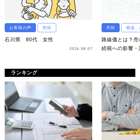
お客様の声
売却
売却
税金、
石川県 80代 女性
路線価とは？売
続税への影響・調
2026.08.07
ランキング