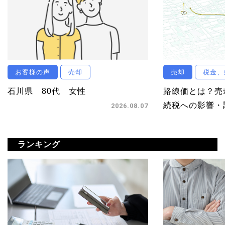
お客様の声
売却
売却
税金、
石川県 80代 女性
路線価とは？売
続税への影響・調
2026.08.07
ランキング