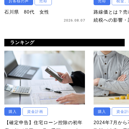
お客様の声
売却
売却
税金、
石川県 80代 女性
路線価とは？売
続税への影響・調
2026.08.07
ランキング
購入
資金計画
購入
資金計
【確定申告】住宅ローン控除の初年
2024年7月か