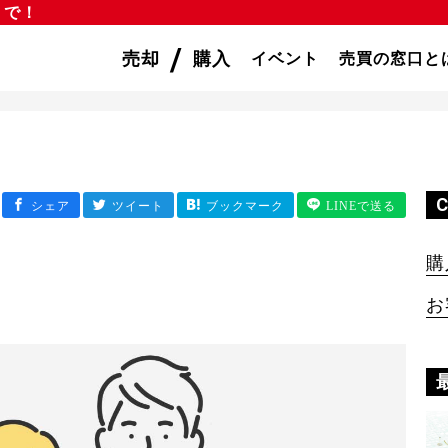
」で！
/
売却
購入
イベント
売買の窓口と
購
お