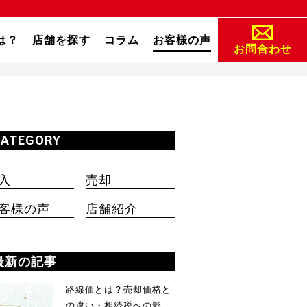
は？
店舗を探す
コラム
お客様の声
お問合わせ
CATEGORY
入
売却
客様の声
店舗紹介
最新の記事
路線価とは？売却価格と
の違い・相続税への影...