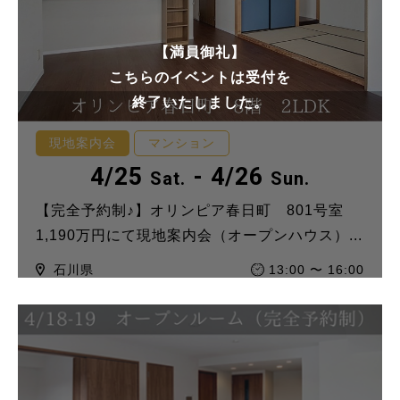
【満員御礼】
こちらのイベントは受付を
終了いたしました。
現地案内会
マンション
4/25
- 4/26
Sat.
Sun.
【完全予約制♪】オリンピア春日町 801号室
1,190万円にて現地案内会（オープンハウス）...
石川県
13:00 〜 16:00