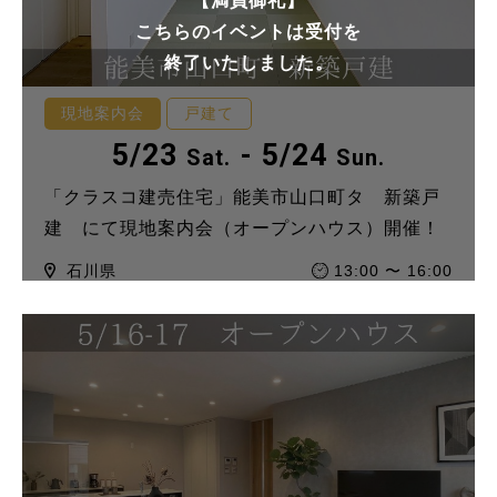
【満員御礼】
こちらのイベントは受付を
終了いたしました。
現地案内会
戸建て
5/23
- 5/24
Sat.
Sun.
「クラスコ建売住宅」能美市山口町タ 新築戸
建 にて現地案内会（オープンハウス）開催！
石川県
13:00 〜 16:00