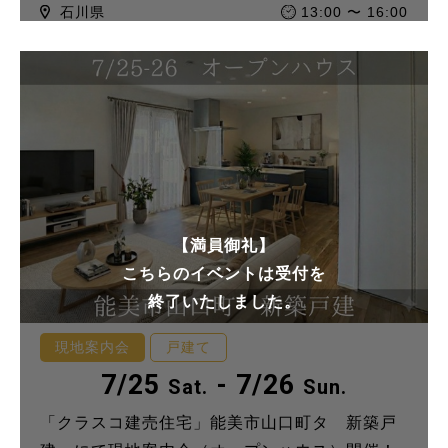
石川県
13:00 〜 16:00
【満員御礼】
こちらのイベントは受付を
終了いたしました。
現地案内会
戸建て
7/25
- 7/26
Sat.
Sun.
「クラスコ建売住宅」能美市山口町タ 新築戸