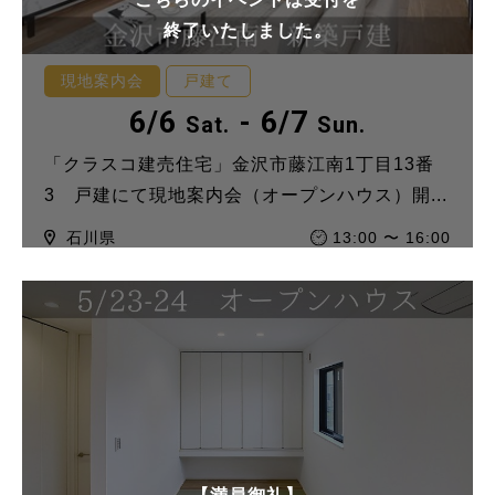
終了いたしました。
現地案内会
戸建て
6/6
- 6/7
Sat.
Sun.
「クラスコ建売住宅」金沢市藤江南1丁目13番
3 戸建にて現地案内会（オープンハウス）開...
石川県
13:00 〜 16:00