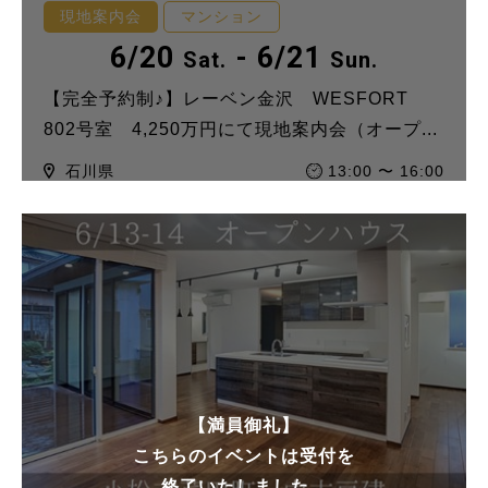
現地案内会
マンション
6/20
- 6/21
Sat.
Sun.
【完全予約制♪】レーベン金沢 WESFORT
802号室 4,250万円にて現地案内会（オープ...
石川県
13:00 〜 16:00
【満員御礼】
こちらのイベントは受付を
終了いたしました。