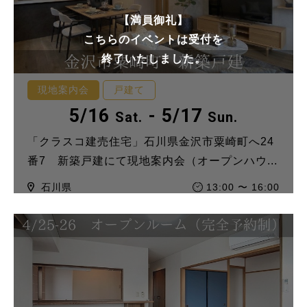
【満員御礼】
こちらのイベントは受付を
終了いたしました。
現地案内会
戸建て
5/16
- 5/17
Sat.
Sun.
「クラスコ建売住宅」石川県金沢市粟崎町へ24
番7 新築戸建にて現地案内会（オープンハウ...
石川県
13:00 〜 16:00