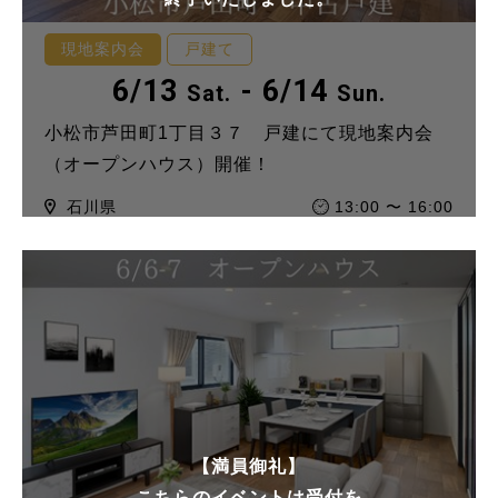
現地案内会
戸建て
6/13
- 6/14
Sat.
Sun.
小松市芦田町1丁目３７ 戸建にて現地案内会
（オープンハウス）開催！
石川県
13:00 〜 16:00
【満員御礼】
こちらのイベントは受付を