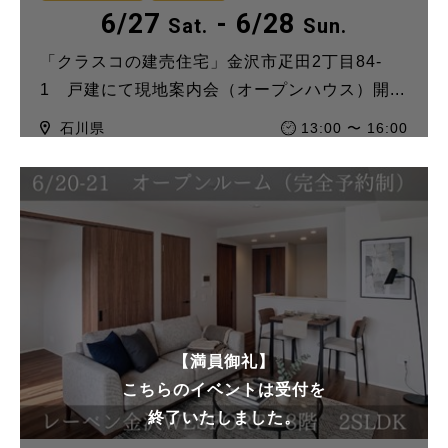
6/27
- 6/28
Sat.
Sun.
「クラスコの建売住宅」金沢市疋田2丁目84-
1 戸建にて現地案内会（オープンハウス）開...
石川県
13:00 〜 16:00
【満員御礼】
こちらのイベントは受付を
終了いたしました。