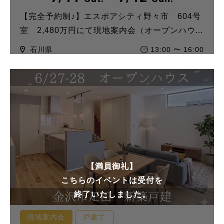
【完全予約制♪】エスポアシティ野々市 604号
室 2,480万円にて現地案内会（オープンハウ...
石川県
13:00 〜 16:00
【満員御礼】
こちらのイベントは受付を
終了いたしました。
現地案内会
戸建て