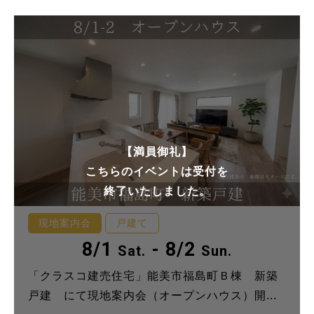
【満員御礼】
こちらのイベントは受付を
終了いたしました。
現地案内会
戸建て
8/1
- 8/2
Sat.
Sun.
「クラスコ建売住宅」能美市福島町Ｂ棟 新築
戸建 にて現地案内会（オープンハウス）開...