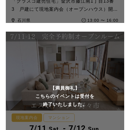
「クラスコ建売住宅」金沢市藤江南1丁目13番
3 戸建にて現地案内会（オープンハウス）開...
石川県
13:00 〜 16:00
【満員御礼】
こちらのイベントは受付を
終了いたしました。
現地案内会
マンション
7/11
- 7/12
Sat.
Sun.