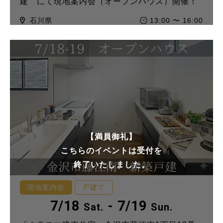
建 にて現地案内会（オープンハウス）開催！
石川県
13:00 〜 16:00
【満員御礼】
こちらのイベントは受付を
終了いたしました。
現地案内会
戸建て
7/18
- 7/19
Sat.
Sun.