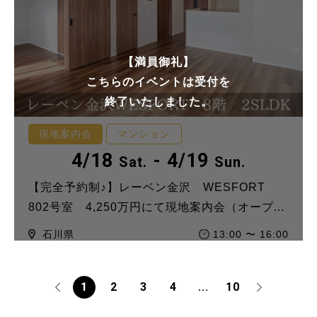
【満員御礼】
こちらのイベントは受付を
終了いたしました。
現地案内会
マンション
4/18
- 4/19
Sat.
Sun.
【完全予約制♪】レーベン金沢 WESFORT
802号室 4,250万円にて現地案内会（オープ...
石川県
13:00 〜 16:00
1
2
3
4
10
…