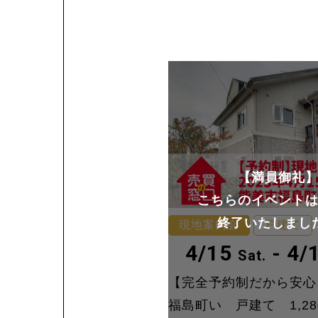
【満員御礼
こちらのイベント
終了いたしまし
現地案内会
戸建て
4/15
- 4/
Sat.
【完全予約制だから安心
福島町い 戸建て 1,280