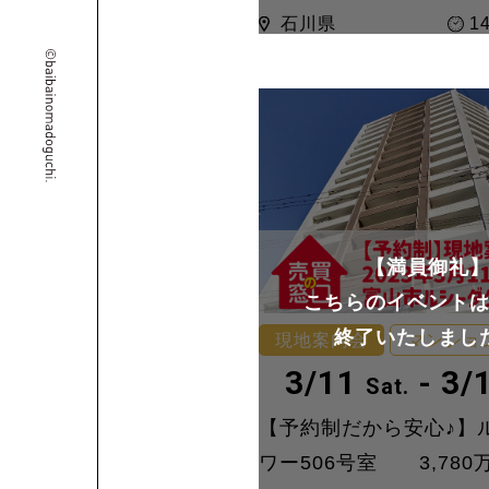
石川県
14
【満員御礼
こちらのイベント
終了いたしまし
現地案内会
マンショ
3/11
- 3/
Sat.
【予約制だから安心♪】
ワー506号室 3,780万