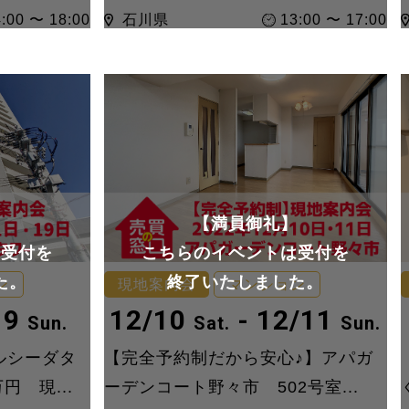
:00 〜 18:00
石川県
13:00 〜 17:00
】
【満員御礼】
は受付を
こちらのイベントは受付を
た。
終了いたしました。
ン
現地案内会
マンション
19
12/10
- 12/11
Sun.
Sat.
Sun.
ルシーダタ
【完全予約制だから安心♪】アパガ
円 現...
ーデンコート野々市 502号室...