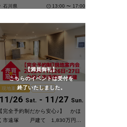
石川県
13:00 〜 17:00
【満員御礼】
こちらのイベントは受付を
終了いたしました。
現地案内会
戸建て
11/26
- 11/27
Sat.
Sun.
【完全予約制だから安心♪】 かほ
く市遠塚 戸建て 1,830万円...