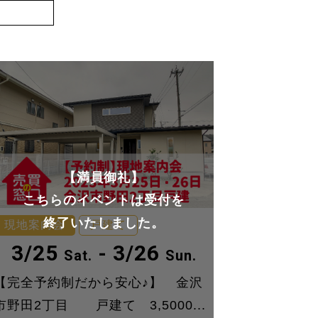
【満員御礼】
こちらのイベントは受付を
終了いたしました。
現地案内会
戸建て
3/25
- 3/26
Sat.
Sun.
【完全予約制だから安心♪】 金沢
市野田2丁目 戸建て 3,5000...