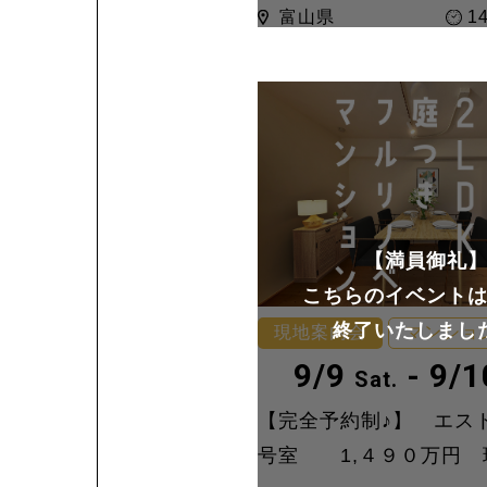
富山県
14
【満員御礼
こちらのイベント
終了いたしまし
現地案内会
マンショ
9/9
- 9/
Sat.
【完全予約制♪】 エスト
号室 1,４９０万円 現