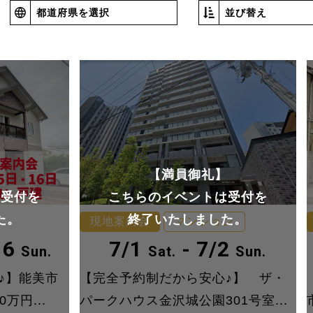
都道府県を選択
並び替え
】
【満員御礼】
は受付を
こちらのイベントは受付を
た。
終了いたしました。
現地案内会
マンション
16
7/1
- 7/2
Sun.
Sat.
Sun.
♪】能美市
【完全予約制だから安心♪】 ザ・
万円...
パークハウス金沢城公園301号室...