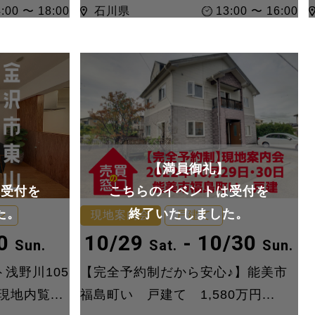
:00 〜 18:00
石川県
13:00 〜 16:00
】
【満員御礼】
は受付を
こちらのイベントは受付を
た。
終了いたしました。
ン
現地案内会
戸建て
10
10/29
- 10/30
Sun.
Sat.
Sun.
浅野川105
【完全予約制だから安心♪】能美市
地内覧...
福島町い 戸建て 1,580万円...