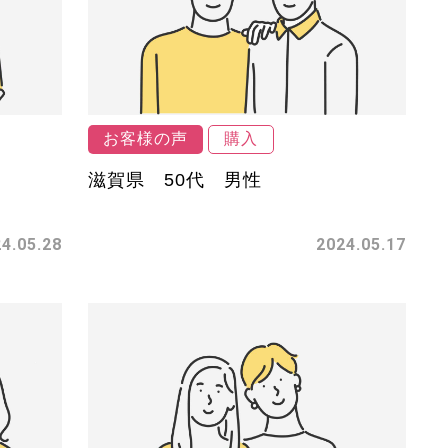
お客様の声
購入
滋賀県 50代 男性
4.05.28
2024.05.17