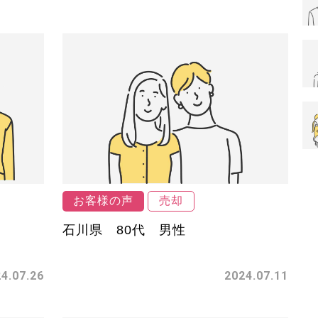
お客様の声
売却
石川県 80代 男性
4.07.26
2024.07.11