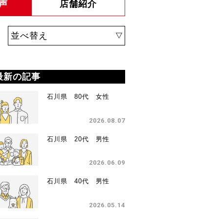
声
店舗紹介
並べ替え
最新の記事
石川県 80代 女性
2026.08.07
石川県 20代 男性
2026.06.09
石川県 40代 男性
2026.05.14