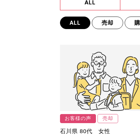
ALL
ALL
売却
お客様の声
売却
石川県 80代 女性