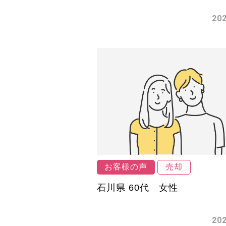
202
お客様の声
売却
石川県 60代 女性
202