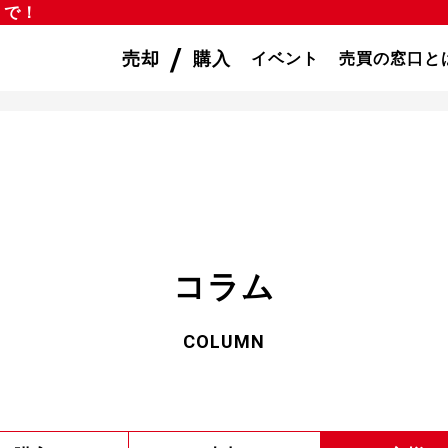
」で！
/
売却
購入
イベント
売買の窓口と
コラム
COLUMN