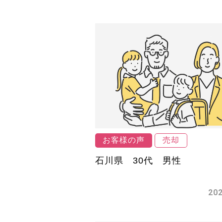
お客様の声
売却
石川県 30代 男性
202