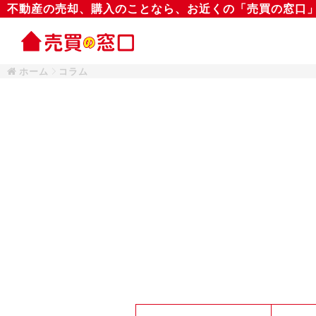
不動産の売却、購入のことなら、お近くの「売買の窓口
ホーム
コラム