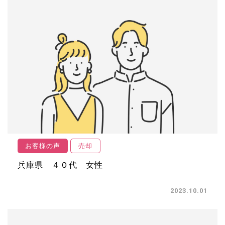
お客様の声
売却
兵庫県 ４０代 女性
2023.10.01