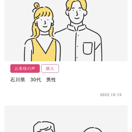
お客様の声
購入
石川県 30代 男性
2022.10.15