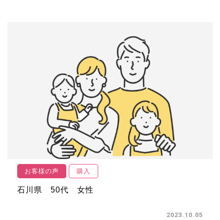
お客様の声
購入
石川県 50代 女性
2023.10.05