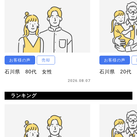
お客様の声
売却
お客様の声
石川県 80代 女性
石川県 20代
2026.08.07
ランキング