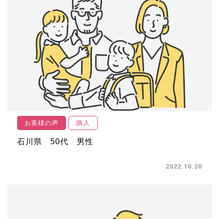
お客様の声
購入
石川県 50代 男性
2022.10.20