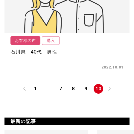
お客様の声
購入
石川県 40代 男性
2022.10.01
1
7
8
9
10
…
最新の記事