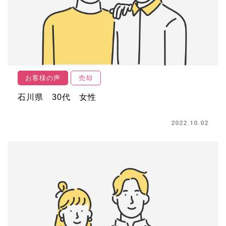
お客様の声
売却
石川県 30代 女性
2022.10.02